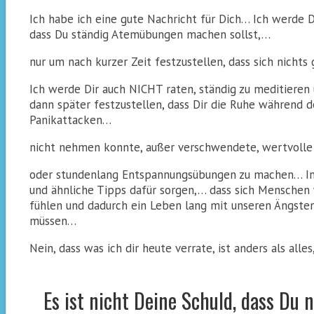
Ich habe ich eine gute Nachricht für Dich… Ich werde D
dass Du ständig Atemübungen machen sollst,…
nur um nach kurzer Zeit festzustellen, dass sich nicht
Ich werde Dir auch NICHT raten, ständig zu meditieren
dann später festzustellen, dass Dir die Ruhe während d
Panikattacken…
nicht nehmen konnte, außer verschwendete, wertvolle
oder stundenlang Entspannungsübungen zu machen… In W
und ähnliche Tipps dafür sorgen,… dass sich Menschen w
fühlen und dadurch ein Leben lang mit unseren Ängst
müssen…
Nein, dass was ich dir heute verrate, ist anders als all
Es ist nicht Deine Schuld, dass Du