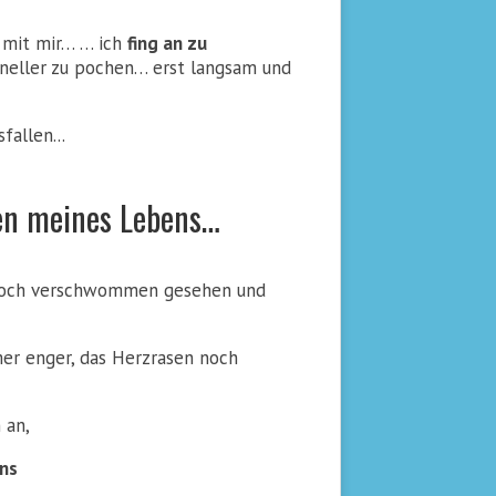
 mit mir… … ich
fing an zu
neller zu pochen… erst langsam und
fallen...
en meines Lebens…
 noch verschwommen gesehen und
er enger, das Herzrasen noch
 an,
ens