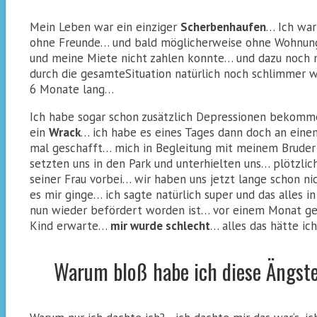
Mein Leben war ein einziger
Scherbenhaufen
… Ich war
ohne Freunde… und bald möglicherweise ohne Wohnung,
und meine Miete nicht zahlen konnte… und dazu noch
durch die gesamteSituation natürlich noch schlimmer 
6 Monate lang…
Ich habe sogar schon zusätzlich Depressionen bekomme
ein
Wrack
… ich habe es eines Tages dann doch an ein
mal geschafft… mich in Begleitung mit meinem Brude
setzten uns in den Park und unterhielten uns… plötzlic
seiner Frau vorbei… wir haben uns jetzt lange schon n
es mir ginge… ich sagte natürlich super und das alles in
nun wieder befördert worden ist… vor einem Monat geh
Kind erwarte…
mir wurde schlecht
… alles das hätte i
Warum bloß habe ich diese Ängste