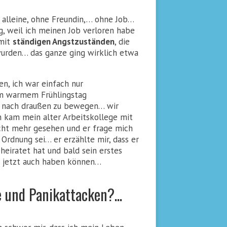
 alleine, ohne Freundin,… ohne Job…
 weil ich meinen Job verloren habe
 mit
ständigen
Angstzuständen
, die
wurden… das ganze ging wirklich etwa
n, ich war einfach nur
em warmem Frühlingstag
r nach draußen zu bewegen… wir
h kam mein alter Arbeitskollege mit
icht mehr gesehen und er frage mich
 Ordnung sei… er erzählte mir, dass er
eiratet hat und bald sein erstes
ch jetzt auch haben können…
 und Panikattacken?...