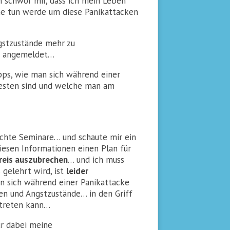
ch schwor mir, dass ich mein Leben
he tun werde um diese Panikattacken
gstzustände mehr zu
en angemeldet…
pps, wie man sich während einer
besten sind und welche man am
uchte Seminare… und schaute mir ein
iesen Informationen einen Plan für
kreis auszubrechen
… und ich muss
 gelehrt wird, ist
leider
an sich während einer Panikattacke
en und Angstzustände… in den Griff
ftreten kann…
nur dabei meine